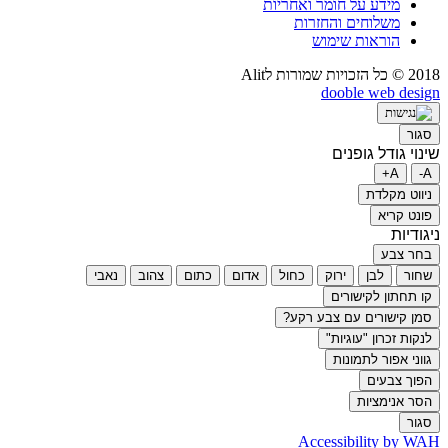
מידע על חומר ואחריות
משלוחים והחזרות
הוראות שימוש
2018 © כל הזכויות שמורות לAlit
dooble web design
סגור
שינוי גודל גופנים
A+
A-
ניווט מקלדת
פונט קריא
ניגודיות
בחר צבע
שחור
לבן
ירוק
כחול
אדום
כתום
צהוב
נאבי
קו תחתון לקישורים
סמן קישורים עם צבע רקע?
לנקות זכרון "עוגיות"
גווני אפור לתמונות
הפוך צבעים
הסר אנימציות
סגור
Accessibility by WAH