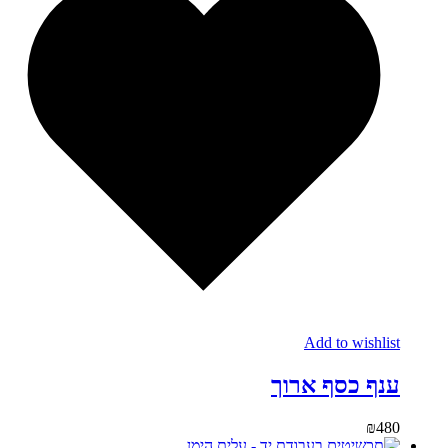
Add to wishlist
ענף כסף ארוך
₪
480