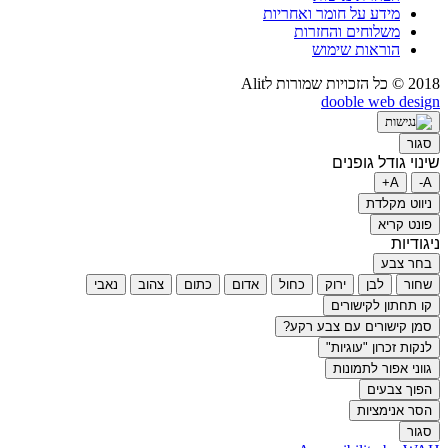
מידע על חומר ואחריות
משלוחים והחזרות
הוראות שימוש
2018 © כל הזכויות שמורות לAlit
dooble web design
סגור
שינוי גודל גופנים
A+
A-
ניווט מקלדת
פונט קריא
ניגודיות
בחר צבע
שחור
לבן
ירוק
כחול
אדום
כתום
צהוב
נאבי
קו תחתון לקישורים
סמן קישורים עם צבע רקע?
לנקות זכרון "עוגיות"
גווני אפור לתמונות
הפוך צבעים
הסר אנימציות
סגור