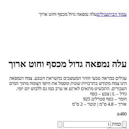
עמוד הבית
עגילים
עלה נמפאה גדול מכסף וחוט ארוך
עלה נמפאה גדול מכסף וחוט ארוך
עגילים במראה טבעי וזוהר המעוצבים בהשראת הטבע. צמח הנמפאה
הינו צמח מקודש בתרבויות שונות ומסמל את היופי הצומח מתוך המים
העכורים. התכשיט מתאים לארןע או ערב כמו גם ללבוש יום יומי.
גודל – L | צבע – כסף
חומר – כסף סטרלינג 925
אורך – 4.8 ס"מ | קוטר – 2 ס"מ
₪
480
כמות