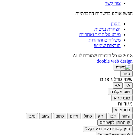
צור קשר
חפשו אותנו ברשתות החברתיות
תקנון
הצהרת נגישות
מידע על חומר ואחריות
משלוחים והחזרות
הוראות שימוש
2018 © כל הזכויות שמורות לAlit
dooble web design
סגור
שינוי גודל גופנים
A+
A-
ניווט מקלדת
פונט קריא
ניגודיות
בחר צבע
שחור
לבן
ירוק
כחול
אדום
כתום
צהוב
נאבי
קו תחתון לקישורים
סמן קישורים עם צבע רקע?