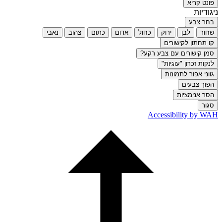
פונט קריא
ניגודיות
בחר צבע
שחור
לבן
ירוק
כחול
אדום
כתום
צהוב
נאבי
קו תחתון לקישורים
סמן קישורים עם צבע רקע?
לנקות זכרון "עוגיות"
גווני אפור לתמונות
הפוך צבעים
הסר אנימציות
סגור
Accessibility by WAH