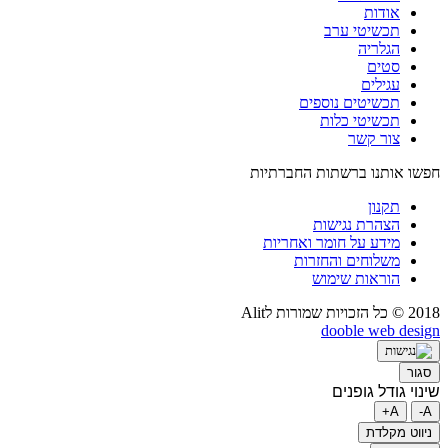
אודות
תכשיטי ערב
הגלריה
סטים
עגילים
תכשיטים נוספים
תכשיטי כלות
צור קשר
חפשו אותנו ברשתות החברתיות
תקנון
הצהרת נגישות
מידע על חומר ואחריות
משלוחים והחזרות
הוראות שימוש
2018 © כל הזכויות שמורות לAlit
dooble web design
סגור
שינוי גודל גופנים
A+
A-
ניווט מקלדת